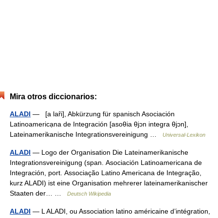
Mira otros diccionarios:
ALADI
— [a laȓi], Abkürzung für spanisch Asociación
Latinoamericạna de Integración [asoθia θjɔn integra θjɔn],
Lateinamerikanische Integrationsvereinigung …
Universal-Lexikon
ALADI
— Logo der Organisation Die Lateinamerikanische
Integrationsvereinigung (span. Asociación Latinoamericana de
Integración, port. Associação Latino Americana de Integração,
kurz ALADI) ist eine Organisation mehrerer lateinamerikanischer
Staaten der… …
Deutsch Wikipedia
ALADI
— L ALADI, ou Association latino américaine d’intégration,