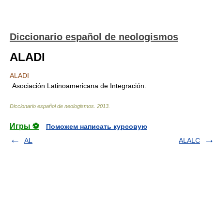
Diccionario español de neologismos
ALADI
ALADI
Asociación Latinoamericana de Integración.
Diccionario español de neologismos
.
2013
.
Игры ⚽
Поможем написать курсовую
AL
ALALC