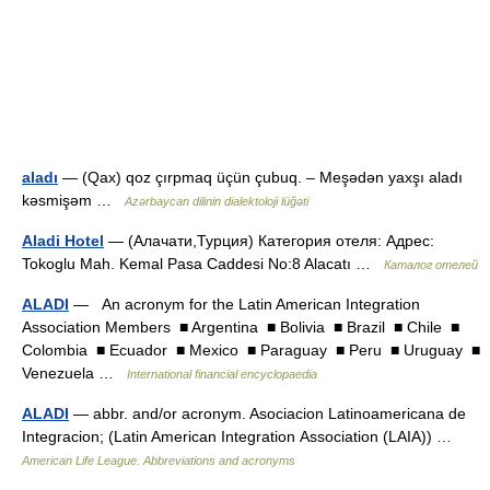
aladı
— (Qax) qoz çırpmaq üçün çubuq. – Meşədən yaxşı aladı
kəsmişəm …
Azərbaycan dilinin dialektoloji lüğəti
Aladi Hotel
— (Алачати,Турция) Категория отеля: Адрес:
Tokoglu Mah. Kemal Pasa Caddesi No:8 Alacatı …
Каталог отелей
ALADI
— An acronym for the Latin American Integration
Association Members ■ Argentina ■ Bolivia ■ Brazil ■ Chile ■
Colombia ■ Ecuador ■ Mexico ■ Paraguay ■ Peru ■ Uruguay ■
Venezuela …
International financial encyclopaedia
ALADI
— abbr. and/or acronym. Asociacion Latinoamericana de
Integracion; (Latin American Integration Association (LAIA)) …
American Life League. Abbreviations and acronyms