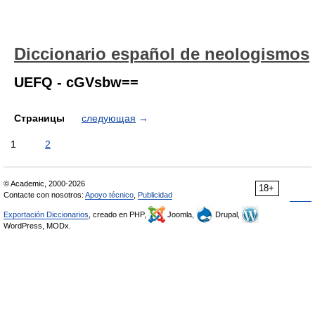
Diccionario español de neologismos
UEFQ - cGVsbw==
Страницы
следующая
→
1
2
© Academic, 2000-2026
18+
Contacte con nosotros:
Apoyo técnico
,
Publicidad
Exportación Diccionarios
, creado en PHP,
Joomla,
Drupal,
WordPress, MODx.